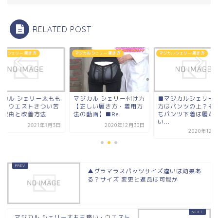
RELATED POST
カル シェリー 履き 方
マジカル シェリー 履き 方
マジカル シェリー 履き 方
ジカル シェリー太もも
マジカル シェリー付け方
■マジカルシェリー
い・ウエストきつい苦
【正しい履き方・着用方
方はパンツの上？そ
い理由と改善方法
法の動画】■Re
もパンツ下着は履か
い...
2021年1月3日
2020年12月30日
2020年12
▲グラマラスパッツサイズ違いは効果あ
る？サイズ 変更と返品は可能か
マジカル シェリー太もも痛い・ウエスト