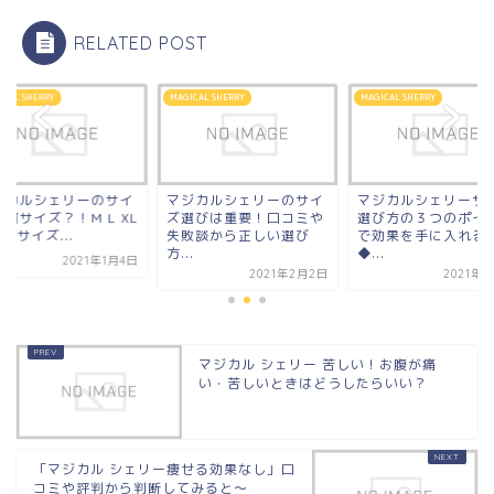
RELATED POST
ICAL SHERRY
MAGICAL SHERRY
MAGICAL SHERRY
ジカルシェリーのサイ
マジカルシェリーのサイ
マジカルシェリーサ
何サイズ？！M L XL
ズ選びは重要！口コミや
選び方の３つのポイ
L各サイズ...
失敗談から正しい選び
で効果を手に入れる
方...
◆...
2021年1月4日
2021年2月2日
2021年
マジカル シェリー 苦しい！お腹が痛
い・苦しいときはどうしたらいい？
「マジカル シェリー痩せる効果なし」口
コミや評判から判断してみると～